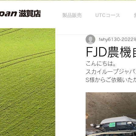
製品販売
UTCコース
fwhy6130
2022
FJD農
こんにちは。
スカイループジャパ
S様からご依頼いた