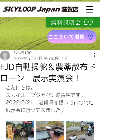
無料説明会
ここまいて滋賀
fwhy6130
2022年5月24日
読了時間: 1分
FJD自動操舵＆農薬散布ド
ローン 展示実演会！
こんにちは。
スカイループジャパン滋賀店です。
2022/5/21　滋賀県彦根市で行われた
展示会に行って来ました。