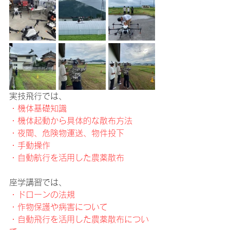
実技飛行では、
・機体基礎知識
・機体起動から具体的な散布方法
・夜間、危険物運送、物件投下
・手動操作
・自動航行を活用した農薬散布
座学講習では、
・ドローンの法規
・作物保護や病害について
・自動飛行を活用した農薬散布につい