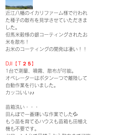
近江八幡のイカリファーム様で行われ
た種子の散布を見学させていただきま
した。
但馬米穀様の銀コーティングされたお
米を散布！
お米のコーティングの開発は凄い！！
DJI【Ｔ２５】
1台で測量、噴霧、散布が可能。
オペレーターはボタン一つで離陸して
自動作業を行いました。
カッコいい♪♪
苗箱洗い・・・
田んぼで一番嫌いな作業でした💦
もう苗を育てるハウスも苗箱も田植え
機も不要です。