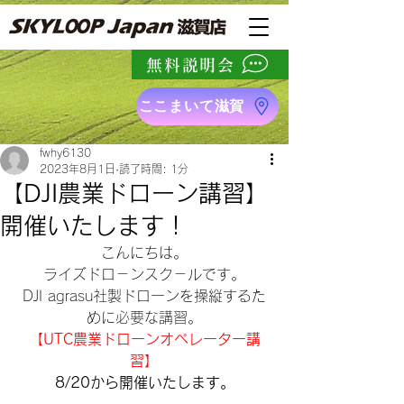
無料説明会
ここまいて滋賀
fwhy6130
2023年8月1日
読了時間: 1分
【DJI農業ドローン講習】
開催いたします！
こんにちは。
ライズドロ－ンスク－ルです。
DJI agrasu社製ドローンを操縦するた
めに必要な講習。
【UTC農業ドローンオペレーター講
習】
8/20から開催いたします。