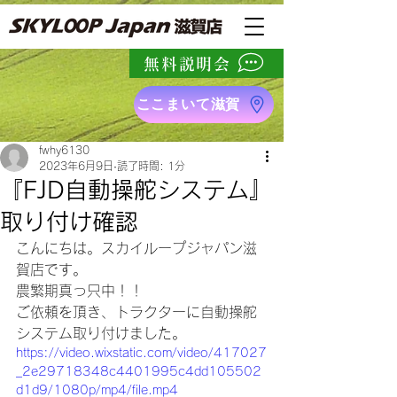
無料説明会
ここまいて滋賀
fwhy6130
2023年6月9日
読了時間: 1分
『FJD自動操舵システム』
取り付け確認
こんにちは。スカイループジャパン滋
賀店です。
農繁期真っ只中！！
ご依頼を頂き、トラクターに自動操舵
システム取り付けました。
https://video.wixstatic.com/video/417027
_2e29718348c4401995c4dd105502
d1d9/1080p/mp4/file.mp4