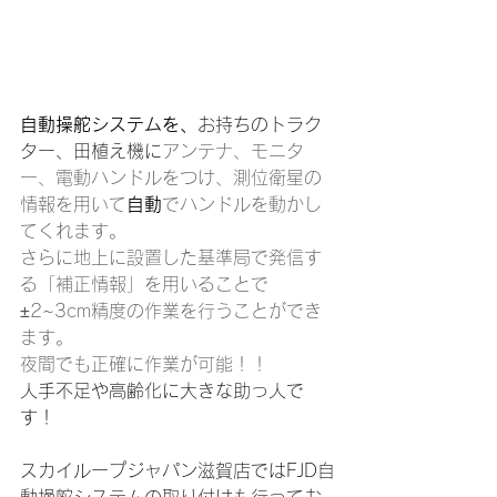
自動操舵システムを、
お持ちのトラク
ター、田植え機に
アンテナ、モニタ
ー、電動ハンドルをつけ、測位衛星の
情報を用いて
自動
でハンドルを動かし
てくれます。 
さらに地上に設置した基準局で発信す
る「補正情報」を用いることで
±2~3cm精度の作業を行うことができ
ます。
夜間でも正確に作業が可能！！
人手不足や高齢化に大きな助っ人で
す！
スカイループジャパン滋賀店ではFJD自
動操舵システムの取り付けも行ってお