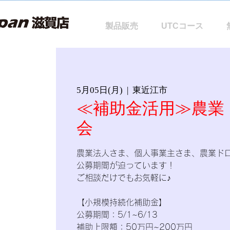
製品販売
UTCコース
5月05日(月)
  |  
東近江市
≪補助金活用≫農業
会
農業法人さま、個人事業主さま、農業ド
公募期間が迫っています！
ご相談だけでもお気軽に♪
【小規模持続化補助金】
公募期間：5/1~6/13
補助上限額：50万円~200万円