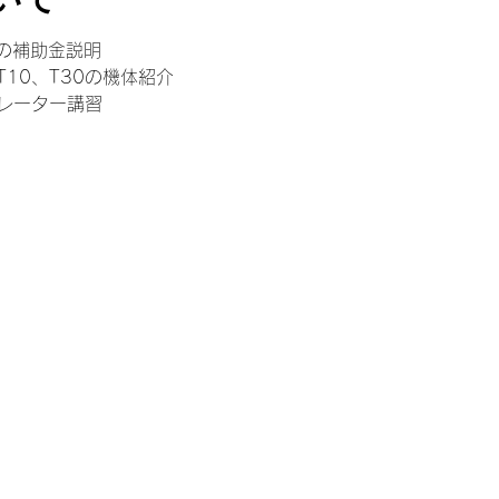
の補助金説明
ンT10、T30の機体紹介
ペレーター講習