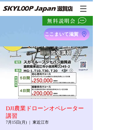
無料説明会
ここまいて滋賀
DJI農業ドローンオペレーター
講習
7月15日(月)
  |  
東近江市