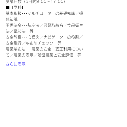
受講日数（5日間9:00～17:00）
■【学科】
基本取扱･･･マルチローターの基礎知識／機
体知識
関係法令･･･航空法／農薬取締方／食品衛生
法／電波法　等
安全教育･･･心構え／ナビゲーターの役割／
安全飛行／散布前チェック　等
農薬散布法･･･農薬の安全・適正利用につい
て／農薬の表示／残留農薬と安全評価　等
さらに表示
豊富な実績と経験を活かし、販売・教習・整備全て一貫したサ
ービスを提供していきます
​店舗情報