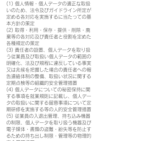
(1) 個人情報・個人データの適正な取扱
いのため、法令及びガイドライン所定が
定める各対応を実施するに当たっての基
本方針の策定
(2) 取得・利用・保存・提供・削除・廃
棄等の各対応及び責任者と役割を定めた
各種規定の策定
(3) 責任者の設置、個人データを取り扱
う従業員及び取扱い個人データの範囲の
明確化、法及び規程に違反している事実
又は兆候を把握した場合の責任者への報
告連絡体制の整備、取扱い状況に関する
定期点検等の組織的安全管理措置
(4) 個人データについての秘密保持に関
する事項を就業規則に記載し、個人デー
タの取扱いに関する留意事項について定
期研修を実施する等の人的安全管理措置
(5) 従業員の入退出管理、持ち込み機器
の制限、個人データを取り扱う機器及び
電子媒体・書類の盗難・紛失等を防止す
るための持ち出し制限・管理等の物理的